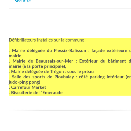
Sécurité
de matériel
Collectes et valorisation des déchets
Transports
Lieux de culte
Environnement
Cimetières
Défibrillateurs installés sur la commune :
L´accueil des gens du voyage
Culture / Loisirs
.
Mairie déléguée du Plessix-Balisson : façade extérieure 
Médiathèque
mairie,
Ludothèque
. Mairie de Beaussais-sur-Mer : Extérieur du bâtiment d
Ecole de musique
mairie (à la porte principale),
Expositions
. Mairie déléguée de Trégon : sous le préau
. Salle des sports de Ploubalay : côté parking intérieur (e
Oeuvres - Espace public
judo-ping pong)
Évènements
. Carrefour Market
À tout âge
. Biscuiterie de l´Emeraude
Etablissements scolaires
Garderie municipale et centre de loisirs (ALSH)
Restaurant d’enfant
Maison Des Jeunes ´Le Repaire´
Garde d´enfant 0-3 ans
Tourisme