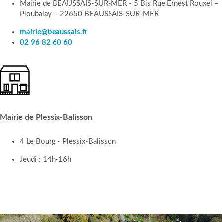
Aire de camping-cars Yves Bodin
Mairie de BEAUSSAIS-SUR-MER - 5 Bis Rue Ernest Rouxel –
Gîtes et chambres d´hôtes
Ploubalay – 22650 BEAUSSAIS-SUR-MER
Randonnées
mairie@beaussais.fr
Marées
02 96 82 60 60
A voir
Associations & Pro
Répertoire des associations
Marché
Artisans, Commerçants et Zone d´activité
Mairie de Plessix-Balisson
4 Le Bourg - Plessix-Balisson
Jeudi : 14h-16h