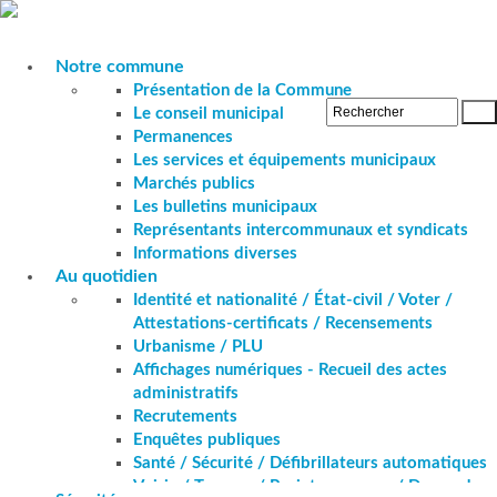
Accueil
Contactez-nous
Plan du site
Notre commune
Accessibilité +
Présentation de la Commune
OK
Le conseil municipal
Permanences
Les services et équipements municipaux
Marchés publics
Les bulletins municipaux
Représentants intercommunaux et syndicats
Informations diverses
Au quotidien
Identité et nationalité / État-civil / Voter /
Attestations-certificats / Recensements
Urbanisme / PLU
Affichages numériques - Recueil des actes
administratifs
Recrutements
Enquêtes publiques
Santé
Santé / Sécurité / Défibrillateurs automatiques
Voirie / Travaux / Projets en cours / Demande